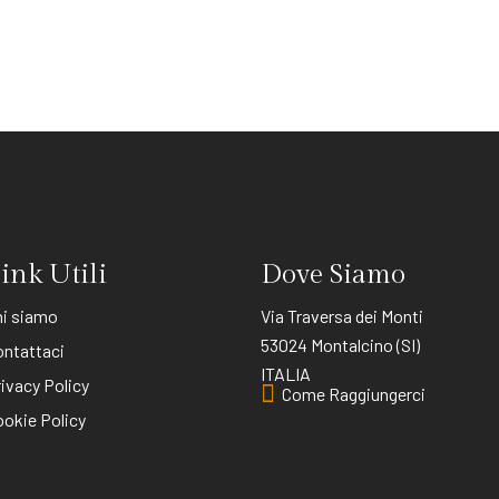
ink Utili
Dove Siamo
hi siamo
Via Traversa dei Monti
53024 Montalcino (SI)
ontattaci
ITALIA
ivacy Policy
Come Raggiungerci
okie Policy