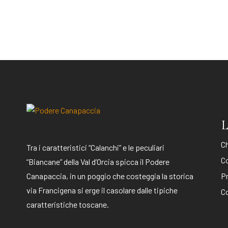
L
C
Tra i caratteristici “Calanchi” e le peculiari
C
“Biancane” della Val d’Orcia spicca il Podere
Canapaccia, in un poggio che costeggia la storica
Pr
via Francigena si erge il casolare dalle tipiche
Co
caratteristiche toscane.